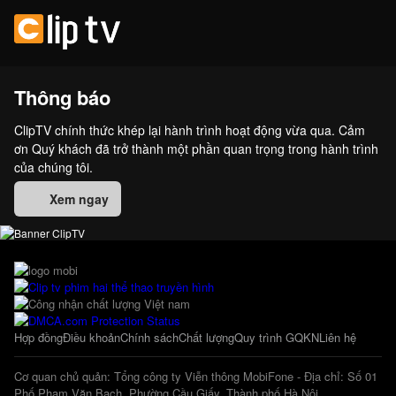
Thông báo
ClipTV chính thức khép lại hành trình hoạt động vừa qua. Cảm
ơn Quý khách đã trở thành một phần quan trọng trong hành trình
của chúng tôi.
Xem ngay
Hợp đồng
Điều khoản
Chính sách
Chất lượng
Quy trình GQKN
Liên hệ
Cơ quan chủ quản: Tổng công ty Viễn thông MobiFone - Địa chỉ: Số 01
Phố Phạm Văn Bạch, Phường Cầu Giấy, Thành phố Hà Nội.