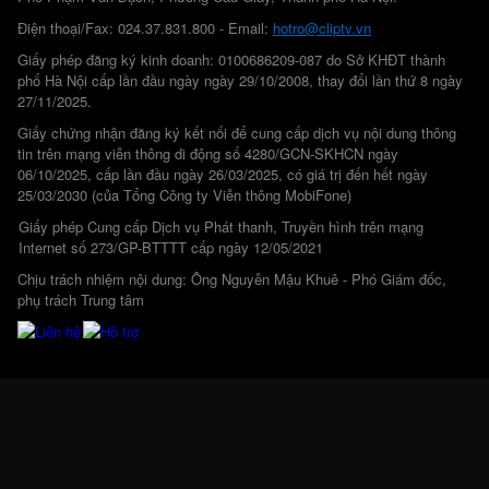
Điện thoại/Fax: 024.37.831.800 - Email:
hotro@cliptv.vn
Giấy phép đăng ký kinh doanh: 0100686209-087 do Sở KHĐT thành
phố Hà Nội cấp lần đầu ngày ngày 29/10/2008, thay đổi lần thứ 8 ngày
27/11/2025.
Giấy chứng nhận đăng ký kết nối để cung cấp dịch vụ nội dung thông
tin trên mạng viễn thông di động số 4280/GCN-SKHCN ngày
06/10/2025, cấp lần đầu ngày 26/03/2025, có giá trị đến hết ngày
25/03/2030 (của Tổng Công ty Viễn thông MobiFone)
Giấy phép Cung cấp Dịch vụ Phát thanh, Truyền hình trên mạng
Internet số 273/GP-BTTTT cấp ngày 12/05/2021
Chịu trách nhiệm nội dung: Ông Nguyễn Mậu Khuê - Phó Giám đốc,
phụ trách Trung tâm