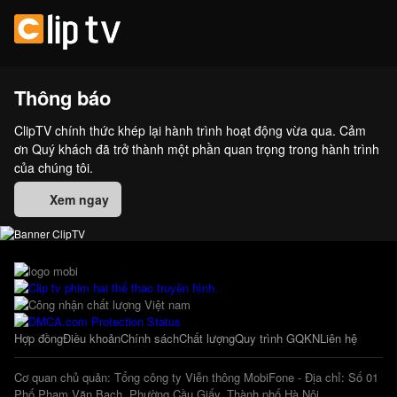
Thông báo
ClipTV chính thức khép lại hành trình hoạt động vừa qua. Cảm
ơn Quý khách đã trở thành một phần quan trọng trong hành trình
của chúng tôi.
Xem ngay
Hợp đồng
Điều khoản
Chính sách
Chất lượng
Quy trình GQKN
Liên hệ
Cơ quan chủ quản: Tổng công ty Viễn thông MobiFone - Địa chỉ: Số 01
Phố Phạm Văn Bạch, Phường Cầu Giấy, Thành phố Hà Nội.