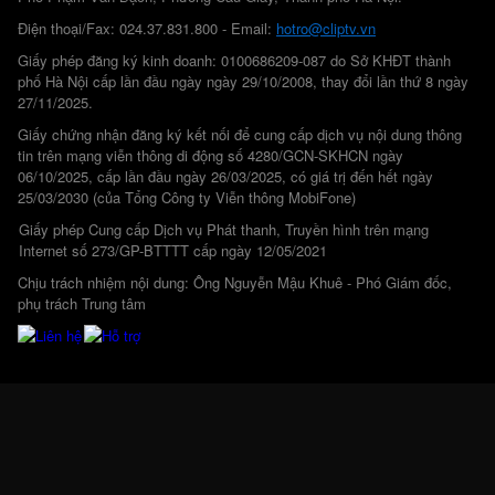
Điện thoại/Fax: 024.37.831.800 - Email:
hotro@cliptv.vn
Giấy phép đăng ký kinh doanh: 0100686209-087 do Sở KHĐT thành
phố Hà Nội cấp lần đầu ngày ngày 29/10/2008, thay đổi lần thứ 8 ngày
27/11/2025.
Giấy chứng nhận đăng ký kết nối để cung cấp dịch vụ nội dung thông
tin trên mạng viễn thông di động số 4280/GCN-SKHCN ngày
06/10/2025, cấp lần đầu ngày 26/03/2025, có giá trị đến hết ngày
25/03/2030 (của Tổng Công ty Viễn thông MobiFone)
Giấy phép Cung cấp Dịch vụ Phát thanh, Truyền hình trên mạng
Internet số 273/GP-BTTTT cấp ngày 12/05/2021
Chịu trách nhiệm nội dung: Ông Nguyễn Mậu Khuê - Phó Giám đốc,
phụ trách Trung tâm