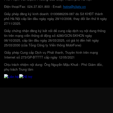
Điện thoại/Fax: 024.37.831.800 - Email:
hotro@cliptv.vn
Giấy phép đăng ký kinh doanh: 0100686209-087 do Sở KHĐT thành
phố Hà Nội cấp lần đầu ngày ngày 29/10/2008, thay đổi lần thứ 8 ngày
27/11/2025.
Giấy chứng nhận đăng ký kết nối để cung cấp dịch vụ nội dung thông
tin trên mạng viễn thông di động số 4280/GCN-SKHCN ngày
06/10/2025, cấp lần đầu ngày 26/03/2025, có giá trị đến hết ngày
25/03/2030 (của Tổng Công ty Viễn thông MobiFone)
Giấy phép Cung cấp Dịch vụ Phát thanh, Truyền hình trên mạng
Internet số 273/GP-BTTTT cấp ngày 12/05/2021
Chịu trách nhiệm nội dung: Ông Nguyễn Mậu Khuê - Phó Giám đốc,
phụ trách Trung tâm