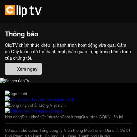
Thông báo
ClipTV chính thức khép lại hành trình hoạt động vừa qua. Cảm
ơn Quý khách đã trở thành một phần quan trọng trong hành trình
của chúng tôi.
Xem ngay
Hợp đồng
Điều khoản
Chính sách
Chất lượng
Quy trình GQKN
Liên hệ
Cơ quan chủ quản: Tổng công ty Viễn thông MobiFone - Địa chỉ: Số 01
Phố Phạm Văn Bạch, Phường Cầu Giấy, Thành phố Hà Nội.