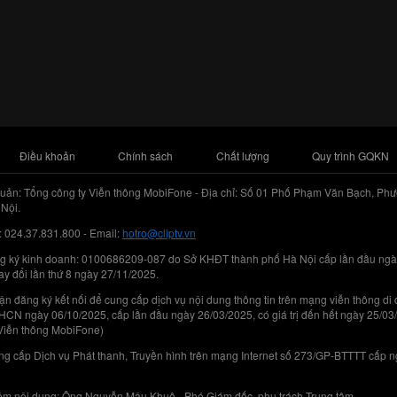
Điều khoản
Chính sách
Chất lượng
Quy trình GQKN
uản: Tổng công ty Viễn thông MobiFone - Địa chỉ: Số 01 Phố Phạm Văn Bạch, Phư
Nội.
: 024.37.831.800 - Email:
hotro@cliptv.vn
g ký kinh doanh: 0100686209-087 do Sở KHĐT thành phố Hà Nội cấp lần đầu ngà
ay đổi lần thứ 8 ngày 27/11/2025.
n đăng ký kết nối để cung cấp dịch vụ nội dung thông tin trên mạng viễn thông di
N ngày 06/10/2025, cấp lần đầu ngày 26/03/2025, có giá trị đến hết ngày 25/03
Viễn thông MobiFone)
g cấp Dịch vụ Phát thanh, Truyền hình trên mạng Internet số 273/GP-BTTTT cấp 
iệm nội dung: Ông Nguyễn Mậu Khuê - Phó Giám đốc, phụ trách Trung tâm