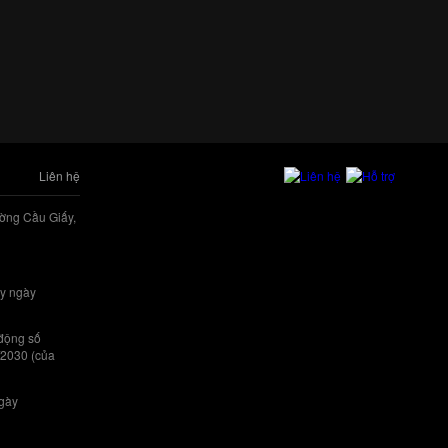
Liên hệ
ờng Cầu Giấy,
y ngày
 động số
/2030 (của
ngày