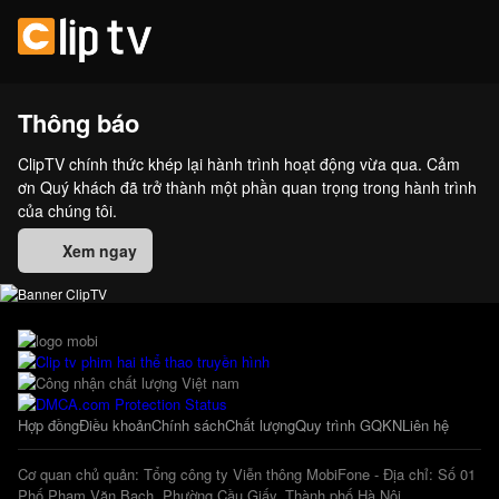
Thông báo
ClipTV chính thức khép lại hành trình hoạt động vừa qua. Cảm
ơn Quý khách đã trở thành một phần quan trọng trong hành trình
của chúng tôi.
Xem ngay
Hợp đồng
Điều khoản
Chính sách
Chất lượng
Quy trình GQKN
Liên hệ
Cơ quan chủ quản: Tổng công ty Viễn thông MobiFone - Địa chỉ: Số 01
Phố Phạm Văn Bạch, Phường Cầu Giấy, Thành phố Hà Nội.