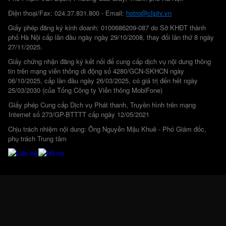
Điện thoại/Fax: 024.37.831.800 - Email:
hotro@cliptv.vn
Giấy phép đăng ký kinh doanh: 0100686209-087 do Sở KHĐT thành
phố Hà Nội cấp lần đầu ngày ngày 29/10/2008, thay đổi lần thứ 8 ngày
27/11/2025.
Giấy chứng nhận đăng ký kết nối để cung cấp dịch vụ nội dung thông
tin trên mạng viễn thông di động số 4280/GCN-SKHCN ngày
06/10/2025, cấp lần đầu ngày 26/03/2025, có giá trị đến hết ngày
25/03/2030 (của Tổng Công ty Viễn thông MobiFone)
Giấy phép Cung cấp Dịch vụ Phát thanh, Truyền hình trên mạng
Internet số 273/GP-BTTTT cấp ngày 12/05/2021
Chịu trách nhiệm nội dung: Ông Nguyễn Mậu Khuê - Phó Giám đốc,
phụ trách Trung tâm