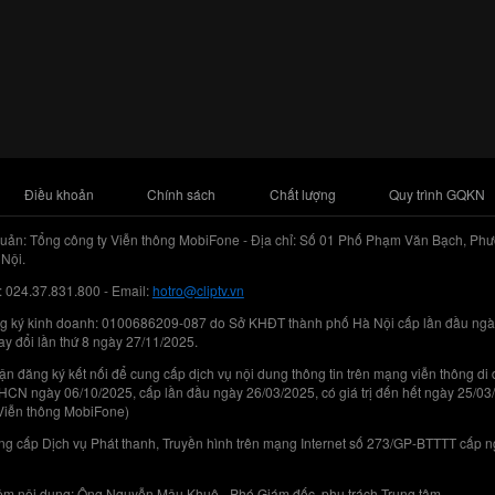
Điều khoản
Chính sách
Chất lượng
Quy trình GQKN
uản: Tổng công ty Viễn thông MobiFone - Địa chỉ: Số 01 Phố Phạm Văn Bạch, Phư
Nội.
: 024.37.831.800 - Email:
hotro@cliptv.vn
g ký kinh doanh: 0100686209-087 do Sở KHĐT thành phố Hà Nội cấp lần đầu ngà
ay đổi lần thứ 8 ngày 27/11/2025.
n đăng ký kết nối để cung cấp dịch vụ nội dung thông tin trên mạng viễn thông di
N ngày 06/10/2025, cấp lần đầu ngày 26/03/2025, có giá trị đến hết ngày 25/03
Viễn thông MobiFone)
g cấp Dịch vụ Phát thanh, Truyền hình trên mạng Internet số 273/GP-BTTTT cấp 
iệm nội dung: Ông Nguyễn Mậu Khuê - Phó Giám đốc, phụ trách Trung tâm