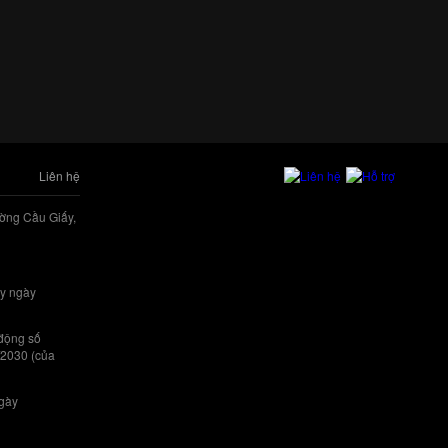
Liên hệ
ờng Cầu Giấy,
y ngày
 động số
/2030 (của
ngày