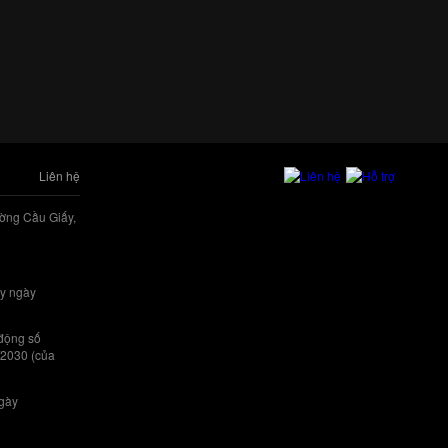
Liên hệ
ờng Cầu Giấy,
y ngày
 động số
/2030 (của
ngày