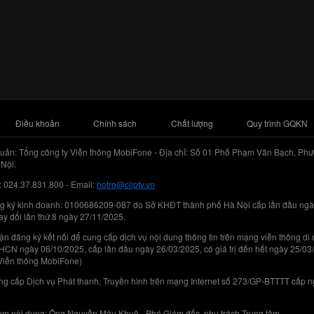
Điều khoản
Chính sách
Chất lượng
Quy trình GQKN
uản: Tổng công ty Viễn thông MobiFone - Địa chỉ: Số 01 Phố Phạm Văn Bạch, Phư
Nội.
: 024.37.831.800 - Email:
hotro@cliptv.vn
g ký kinh doanh: 0100686209-087 do Sở KHĐT thành phố Hà Nội cấp lần đầu ngà
ay đổi lần thứ 8 ngày 27/11/2025.
n đăng ký kết nối để cung cấp dịch vụ nội dung thông tin trên mạng viễn thông di
N ngày 06/10/2025, cấp lần đầu ngày 26/03/2025, có giá trị đến hết ngày 25/03
Viễn thông MobiFone)
g cấp Dịch vụ Phát thanh, Truyền hình trên mạng Internet số 273/GP-BTTTT cấp 
iệm nội dung: Ông Nguyễn Mậu Khuê - Phó Giám đốc, phụ trách Trung tâm