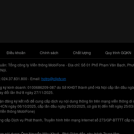
Điều khoản
Chính sách
Chất lượng
Quy trình GQKN
uản: Tổng công ty Viễn thông MobiFone - Địa chỉ: Số 01 Phố Phạm Văn Bạch, Phư
Nội.
: 024.37.831.800 - Email:
hotro@cliptv.vn
g ký kinh doanh: 0100686209-087 do Sở KHĐT thành phố Hà Nội cấp lần đầu ngà
ay đổi lần thứ 8 ngày 27/11/2025.
n đăng ký kết nối để cung cấp dịch vụ nội dung thông tin trên mạng viễn thông di
N ngày 06/10/2025, cấp lần đầu ngày 26/03/2025, có giá trị đến hết ngày 25/03
Viễn thông MobiFone)
g cấp Dịch vụ Phát thanh, Truyền hình trên mạng Internet số 273/GP-BTTTT cấp 
iệm nội dung: Ông Nguyễn Mậu Khuê - Phó Giám đốc, phụ trách Trung tâm