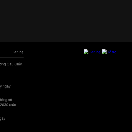
Liên hệ
ờng Cầu Giấy,
y ngày
 động số
/2030 (của
ngày