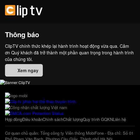
Thông báo
ClipTV chính thức khép lại hành trình hoạt động vừa qua. Cảm
ơn Quý khách đã trở thành một phần quan trọng trong hành trình
của chúng tôi.
Xem ngay
Hợp đồng
Điều khoản
Chính sách
Chất lượng
Quy trình GQKN
Liên hệ
Cơ quan chủ quản: Tổng công ty Viễn thông MobiFone - Địa chỉ: Số 01
Phố Phạm Văn Bạch, Phường Cầu Giấy, Thành phố Hà Nội.