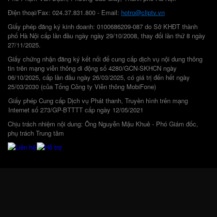
Điện thoại/Fax: 024.37.831.800 - Email:
hotro@cliptv.vn
Giấy phép đăng ký kinh doanh: 0100686209-087 do Sở KHĐT thành
phố Hà Nội cấp lần đầu ngày ngày 29/10/2008, thay đổi lần thứ 8 ngày
27/11/2025.
Giấy chứng nhận đăng ký kết nối để cung cấp dịch vụ nội dung thông
tin trên mạng viễn thông di động số 4280/GCN-SKHCN ngày
06/10/2025, cấp lần đầu ngày 26/03/2025, có giá trị đến hết ngày
25/03/2030 (của Tổng Công ty Viễn thông MobiFone)
Giấy phép Cung cấp Dịch vụ Phát thanh, Truyền hình trên mạng
Internet số 273/GP-BTTTT cấp ngày 12/05/2021
Chịu trách nhiệm nội dung: Ông Nguyễn Mậu Khuê - Phó Giám đốc,
phụ trách Trung tâm