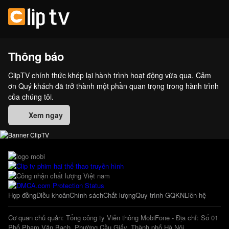
Thông báo
ClipTV chính thức khép lại hành trình hoạt động vừa qua. Cảm
ơn Quý khách đã trở thành một phần quan trọng trong hành trình
của chúng tôi.
Xem ngay
Hợp đồng
Điều khoản
Chính sách
Chất lượng
Quy trình GQKN
Liên hệ
Cơ quan chủ quản: Tổng công ty Viễn thông MobiFone - Địa chỉ: Số 01
Phố Phạm Văn Bạch, Phường Cầu Giấy, Thành phố Hà Nội.