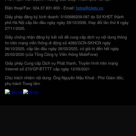
Điện thoại/Fax: 024.37.831.800 - Email:
hotro@cliptv.vn
Giấy phép đăng ký kinh doanh: 0100686209-087 do Sở KHĐT thành
phố Hà Nội cấp lần đầu ngày ngày 29/10/2008, thay đổi lần thứ 8 ngày
27/11/2025.
Giấy chứng nhận đăng ký kết nối để cung cấp dịch vụ nội dung thông
tin trên mạng viễn thông di động số 4280/GCN-SKHCN ngày
06/10/2025, cấp lần đầu ngày 26/03/2025, có giá trị đến hết ngày
25/03/2030 (của Tổng Công ty Viễn thông MobiFone)
Giấy phép Cung cấp Dịch vụ Phát thanh, Truyền hình trên mạng
Internet số 273/GP-BTTTT cấp ngày 12/05/2021
Chịu trách nhiệm nội dung: Ông Nguyễn Mậu Khuê - Phó Giám đốc,
phụ trách Trung tâm