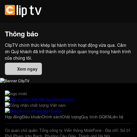
Thông báo
ClipTV chính thức khép lại hành trình hoạt động vừa qua. Cảm
ơn Quý khách đã trở thành một phần quan trọng trong hành trình
của chúng tôi.
Xem ngay
Hợp đồng
Điều khoản
Chính sách
Chất lượng
Quy trình GQKN
Liên hệ
Cơ quan chủ quản: Tổng công ty Viễn thông MobiFone - Địa chỉ: Số 01
Phố Phạm Văn Bạch, Phường Cầu Giấy, Thành phố Hà Nội.