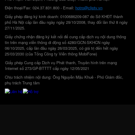
Điện thoại/Fax: 024.37.831.800 - Email:
hotro@cliptv.vn
Giấy phép đăng ký kinh doanh: 0100686209-087 do Sở KHĐT thành
phố Hà Nội cấp lần đầu ngày ngày 29/10/2008, thay đổi lần thứ 8 ngày
27/11/2025.
Giấy chứng nhận đăng ký kết nối để cung cấp dịch vụ nội dung thông
tin trên mạng viễn thông di động số 4280/GCN-SKHCN ngày
06/10/2025, cấp lần đầu ngày 26/03/2025, có giá trị đến hết ngày
25/03/2030 (của Tổng Công ty Viễn thông MobiFone)
Giấy phép Cung cấp Dịch vụ Phát thanh, Truyền hình trên mạng
Internet số 273/GP-BTTTT cấp ngày 12/05/2021
Chịu trách nhiệm nội dung: Ông Nguyễn Mậu Khuê - Phó Giám đốc,
phụ trách Trung tâm