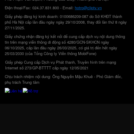
Điện thoại/Fax: 024.37.831.800 - Email:
hotro@cliptv.vn
Giấy phép đăng ký kinh doanh: 0100686209-087 do Sở KHĐT thành
phố Hà Nội cấp lần đầu ngày ngày 29/10/2008, thay đổi lần thứ 8 ngày
27/11/2025.
Giấy chứng nhận đăng ký kết nối để cung cấp dịch vụ nội dung thông
tin trên mạng viễn thông di động số 4280/GCN-SKHCN ngày
06/10/2025, cấp lần đầu ngày 26/03/2025, có giá trị đến hết ngày
25/03/2030 (của Tổng Công ty Viễn thông MobiFone)
Giấy phép Cung cấp Dịch vụ Phát thanh, Truyền hình trên mạng
Internet số 273/GP-BTTTT cấp ngày 12/05/2021
Chịu trách nhiệm nội dung: Ông Nguyễn Mậu Khuê - Phó Giám đốc,
phụ trách Trung tâm