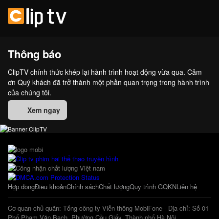
Thông báo
ClipTV chính thức khép lại hành trình hoạt động vừa qua. Cảm
ơn Quý khách đã trở thành một phần quan trọng trong hành trình
của chúng tôi.
Xem ngay
Hợp đồng
Điều khoản
Chính sách
Chất lượng
Quy trình GQKN
Liên hệ
Cơ quan chủ quản: Tổng công ty Viễn thông MobiFone - Địa chỉ: Số 01
Phố Phạm Văn Bạch, Phường Cầu Giấy, Thành phố Hà Nội.