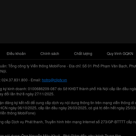
Điều khoản
Chính sách
Chất lượng
Quy trình GQKN
uản: Tổng công ty Viễn thông MobiFone - Địa chỉ: Số 01 Phố Phạm Văn Bạch, Phư
Nội.
: 024.37.831.800 - Email:
hotro@cliptv.vn
g ký kinh doanh: 0100686209-087 do Sở KHĐT thành phố Hà Nội cấp lần đầu ngà
ay đổi lần thứ 8 ngày 27/11/2025.
n đăng ký kết nối để cung cấp dịch vụ nội dung thông tin trên mạng viễn thông di
N ngày 06/10/2025, cấp lần đầu ngày 26/03/2025, có giá trị đến hết ngày 25/03
Viễn thông MobiFone)
g cấp Dịch vụ Phát thanh, Truyền hình trên mạng Internet số 273/GP-BTTTT cấp 
iệm nội dung: Ông Nguyễn Mậu Khuê - Phó Giám đốc, phụ trách Trung tâm