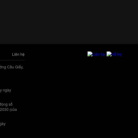
Liên hệ
ờng Cầu Giấy,
y ngày
 động số
/2030 (của
ngày