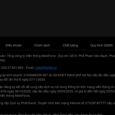
Điều khoản
Chính sách
Chất lượng
Quy trình GQKN
uản: Tổng công ty Viễn thông MobiFone - Địa chỉ: Số 01 Phố Phạm Văn Bạch, Phư
Nội.
: 024.37.831.800 - Email:
hotro@cliptv.vn
g ký kinh doanh: 0100686209-087 do Sở KHĐT thành phố Hà Nội cấp lần đầu ngà
ay đổi lần thứ 8 ngày 27/11/2025.
n đăng ký kết nối để cung cấp dịch vụ nội dung thông tin trên mạng viễn thông di
N ngày 06/10/2025, cấp lần đầu ngày 26/03/2025, có giá trị đến hết ngày 25/03
Viễn thông MobiFone)
g cấp Dịch vụ Phát thanh, Truyền hình trên mạng Internet số 273/GP-BTTTT cấp 
iệm nội dung: Ông Nguyễn Mậu Khuê - Phó Giám đốc, phụ trách Trung tâm