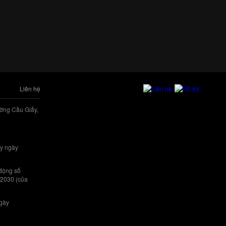
Liên hệ
ờng Cầu Giấy,
y ngày
 động số
/2030 (của
ngày