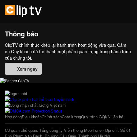
Thông báo
ClipTV chính thức khép lại hành trình hoạt động vừa qua. Cảm
ơn Quý khách đã trở thành một phần quan trọng trong hành trình
của chúng tôi.
Xem ngay
Hợp đồng
Điều khoản
Chính sách
Chất lượng
Quy trình GQKN
Liên hệ
Cơ quan chủ quản: Tổng công ty Viễn thông MobiFone - Địa chỉ: Số 01
Phố Phạm Văn Bạch, Phường Cầu Giấy, Thành phố Hà Nội.