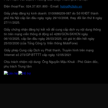
Điện thoại/Fax: 024.37.831.800 - Email:
hotro@cliptv.vn
Giấy phép đăng ký kinh doanh: 0100686209-087 do Sở KHĐT thành
phố Hà Nội cấp lần đầu ngày ngày 29/10/2008, thay đổi lần thứ 8 ngày
27/11/2025.
Giấy chứng nhận đăng ký kết nối để cung cấp dịch vụ nội dung thông
tin trên mạng viễn thông di động số 4280/GCN-SKHCN ngày
06/10/2025, cấp lần đầu ngày 26/03/2025, có giá trị đến hết ngày
25/03/2030 (của Tổng Công ty Viễn thông MobiFone)
Giấy phép Cung cấp Dịch vụ Phát thanh, Truyền hình trên mạng
Internet số 273/GP-BTTTT cấp ngày 12/05/2021
Chịu trách nhiệm nội dung: Ông Nguyễn Mậu Khuê - Phó Giám đốc,
phụ trách Trung tâm