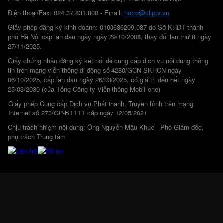
Điện thoại/Fax: 024.37.831.800 - Email:
hotro@cliptv.vn
Giấy phép đăng ký kinh doanh: 0100686209-087 do Sở KHĐT thành
phố Hà Nội cấp lần đầu ngày ngày 29/10/2008, thay đổi lần thứ 8 ngày
27/11/2025.
Giấy chứng nhận đăng ký kết nối để cung cấp dịch vụ nội dung thông
tin trên mạng viễn thông di động số 4280/GCN-SKHCN ngày
06/10/2025, cấp lần đầu ngày 26/03/2025, có giá trị đến hết ngày
25/03/2030 (của Tổng Công ty Viễn thông MobiFone)
Giấy phép Cung cấp Dịch vụ Phát thanh, Truyền hình trên mạng
Internet số 273/GP-BTTTT cấp ngày 12/05/2021
Chịu trách nhiệm nội dung: Ông Nguyễn Mậu Khuê - Phó Giám đốc,
phụ trách Trung tâm