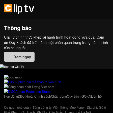
Thông báo
ClipTV chính thức khép lại hành trình hoạt động vừa qua. Cảm
ơn Quý khách đã trở thành một phần quan trọng trong hành trình
của chúng tôi.
Xem ngay
Hợp đồng
Điều khoản
Chính sách
Chất lượng
Quy trình GQKN
Liên hệ
Cơ quan chủ quản: Tổng công ty Viễn thông MobiFone - Địa chỉ: Số 01
Phố Phạm Văn Bạch, Phường Cầu Giấy, Thành phố Hà Nội.