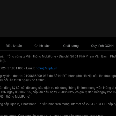
Điều khoản
Chính sách
Chất lượng
Quy trình GQKN
uản: Tổng công ty Viễn thông MobiFone - Địa chỉ: Số 01 Phố Phạm Văn Bạch, Phư
Nội.
: 024.37.831.800 - Email:
hotro@cliptv.vn
g ký kinh doanh: 0100686209-087 do Sở KHĐT thành phố Hà Nội cấp lần đầu ngà
ay đổi lần thứ 8 ngày 27/11/2025.
n đăng ký kết nối để cung cấp dịch vụ nội dung thông tin trên mạng viễn thông di
N ngày 06/10/2025, cấp lần đầu ngày 26/03/2025, có giá trị đến hết ngày 25/03
Viễn thông MobiFone)
g cấp Dịch vụ Phát thanh, Truyền hình trên mạng Internet số 273/GP-BTTTT cấp 
iệm nội dung: Ông Nguyễn Mậu Khuê - Phó Giám đốc, phụ trách Trung tâm