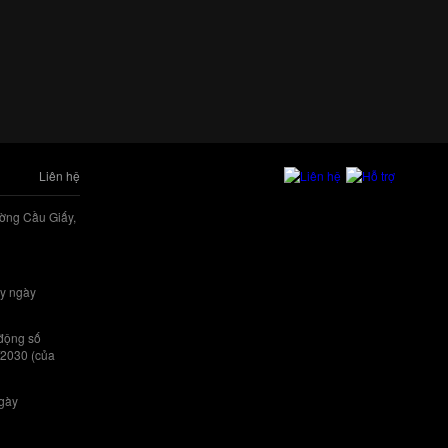
Liên hệ
ờng Cầu Giấy,
y ngày
 động số
/2030 (của
ngày