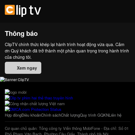
Thông báo
ClipTV chính thức khép lại hành trình hoạt động vừa qua. Cảm
ơn Quý khách đã trở thành một phần quan trọng trong hành trình
của chúng tôi.
Xem ngay
Hợp đồng
Điều khoản
Chính sách
Chất lượng
Quy trình GQKN
Liên hệ
Cơ quan chủ quản: Tổng công ty Viễn thông MobiFone - Địa chỉ: Số 01
Phố Phạm Văn Bạch, Phường Cầu Giấy, Thành phố Hà Nội.