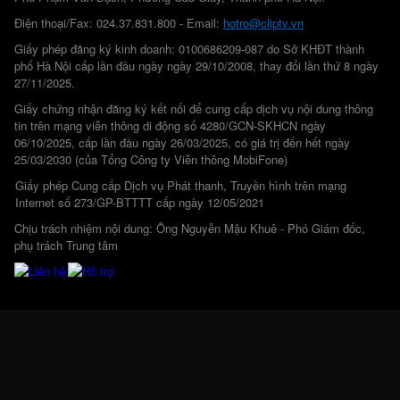
Điện thoại/Fax: 024.37.831.800 - Email:
hotro@cliptv.vn
Giấy phép đăng ký kinh doanh: 0100686209-087 do Sở KHĐT thành
phố Hà Nội cấp lần đầu ngày ngày 29/10/2008, thay đổi lần thứ 8 ngày
27/11/2025.
Giấy chứng nhận đăng ký kết nối để cung cấp dịch vụ nội dung thông
tin trên mạng viễn thông di động số 4280/GCN-SKHCN ngày
06/10/2025, cấp lần đầu ngày 26/03/2025, có giá trị đến hết ngày
25/03/2030 (của Tổng Công ty Viễn thông MobiFone)
Giấy phép Cung cấp Dịch vụ Phát thanh, Truyền hình trên mạng
Internet số 273/GP-BTTTT cấp ngày 12/05/2021
Chịu trách nhiệm nội dung: Ông Nguyễn Mậu Khuê - Phó Giám đốc,
phụ trách Trung tâm