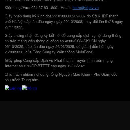
Điện thoại/Fax: 024.37.831.800 - Email:
hotro@cliptv.vn
Giấy phép đăng ký kinh doanh: 0100686209-087 do Sở KHĐT thành
phố Hà Nội cấp lần đầu ngày ngày 29/10/2008, thay đổi lần thứ 8 ngày
27/11/2025.
Giấy chứng nhận đăng ký kết nối để cung cấp dịch vụ nội dung thông
tin trên mạng viễn thông di động số 4280/GCN-SKHCN ngày
06/10/2025, cấp lần đầu ngày 26/03/2025, có giá trị đến hết ngày
25/03/2030 (của Tổng Công ty Viễn thông MobiFone)
Giấy phép Cung cấp Dịch vụ Phát thanh, Truyền hình trên mạng
Internet số 273/GP-BTTTT cấp ngày 12/05/2021
Chịu trách nhiệm nội dung: Ông Nguyễn Mậu Khuê - Phó Giám đốc,
phụ trách Trung tâm