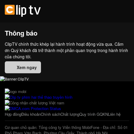
Thông báo
ClipTV chính thức khép lại hành trình hoạt động vừa qua. Cảm
ơn Quý khách đã trở thành một phần quan trọng trong hành trình
của chúng tôi.
Xem ngay
Hợp đồng
Điều khoản
Chính sách
Chất lượng
Quy trình GQKN
Liên hệ
Cơ quan chủ quản: Tổng công ty Viễn thông MobiFone - Địa chỉ: Số 01
Phố Phạm Văn Bạch, Phường Cầu Giấy, Thành phố Hà Nội.