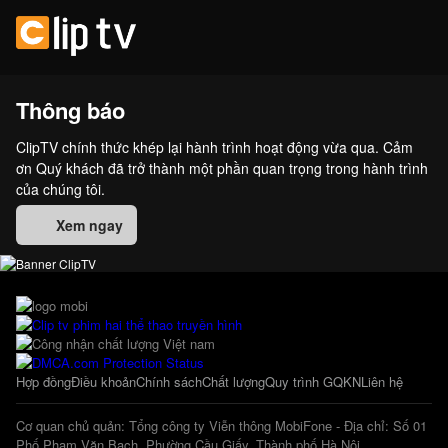
Thông báo
ClipTV chính thức khép lại hành trình hoạt động vừa qua. Cảm
ơn Quý khách đã trở thành một phần quan trọng trong hành trình
của chúng tôi.
Xem ngay
Hợp đồng
Điều khoản
Chính sách
Chất lượng
Quy trình GQKN
Liên hệ
Cơ quan chủ quản: Tổng công ty Viễn thông MobiFone - Địa chỉ: Số 01
Phố Phạm Văn Bạch, Phường Cầu Giấy, Thành phố Hà Nội.