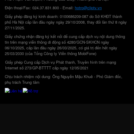
Điện thoại/Fax: 024.37.831.800 - Email:
hotro@cliptv.vn
Giấy phép đăng ký kinh doanh: 0100686209-087 do Sở KHĐT thành
phố Hà Nội cấp lần đầu ngày ngày 29/10/2008, thay đổi lần thứ 8 ngày
27/11/2025.
Giấy chứng nhận đăng ký kết nối để cung cấp dịch vụ nội dung thông
tin trên mạng viễn thông di động số 4280/GCN-SKHCN ngày
06/10/2025, cấp lần đầu ngày 26/03/2025, có giá trị đến hết ngày
25/03/2030 (của Tổng Công ty Viễn thông MobiFone)
Giấy phép Cung cấp Dịch vụ Phát thanh, Truyền hình trên mạng
Internet số 273/GP-BTTTT cấp ngày 12/05/2021
Chịu trách nhiệm nội dung: Ông Nguyễn Mậu Khuê - Phó Giám đốc,
phụ trách Trung tâm