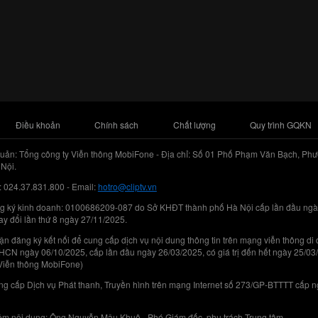
Điều khoản
Chính sách
Chất lượng
Quy trình GQKN
uản: Tổng công ty Viễn thông MobiFone - Địa chỉ: Số 01 Phố Phạm Văn Bạch, Phư
Nội.
: 024.37.831.800 - Email:
hotro@cliptv.vn
g ký kinh doanh: 0100686209-087 do Sở KHĐT thành phố Hà Nội cấp lần đầu ngà
ay đổi lần thứ 8 ngày 27/11/2025.
n đăng ký kết nối để cung cấp dịch vụ nội dung thông tin trên mạng viễn thông di
N ngày 06/10/2025, cấp lần đầu ngày 26/03/2025, có giá trị đến hết ngày 25/03
Viễn thông MobiFone)
g cấp Dịch vụ Phát thanh, Truyền hình trên mạng Internet số 273/GP-BTTTT cấp 
iệm nội dung: Ông Nguyễn Mậu Khuê - Phó Giám đốc, phụ trách Trung tâm