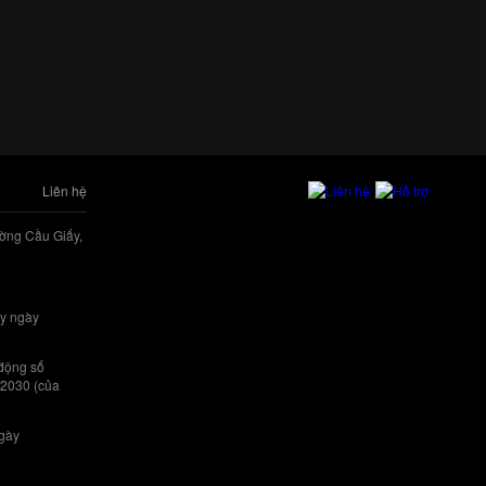
Liên hệ
ờng Cầu Giấy,
y ngày
 động số
/2030 (của
ngày