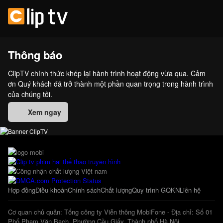
Thông báo
ClipTV chính thức khép lại hành trình hoạt động vừa qua. Cảm
ơn Quý khách đã trở thành một phần quan trọng trong hành trình
của chúng tôi.
Xem ngay
Hợp đồng
Điều khoản
Chính sách
Chất lượng
Quy trình GQKN
Liên hệ
Cơ quan chủ quản: Tổng công ty Viễn thông MobiFone - Địa chỉ: Số 01
Phố Phạm Văn Bạch, Phường Cầu Giấy, Thành phố Hà Nội.