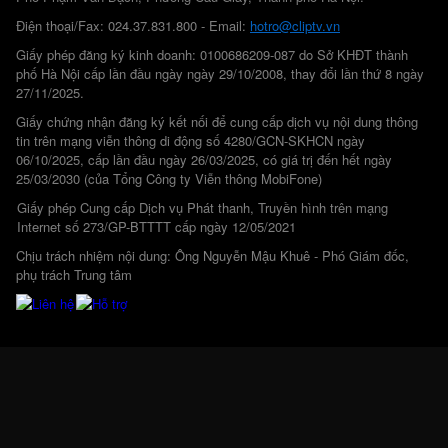
Điện thoại/Fax: 024.37.831.800 - Email:
hotro@cliptv.vn
Giấy phép đăng ký kinh doanh: 0100686209-087 do Sở KHĐT thành
phố Hà Nội cấp lần đầu ngày ngày 29/10/2008, thay đổi lần thứ 8 ngày
27/11/2025.
Giấy chứng nhận đăng ký kết nối để cung cấp dịch vụ nội dung thông
tin trên mạng viễn thông di động số 4280/GCN-SKHCN ngày
06/10/2025, cấp lần đầu ngày 26/03/2025, có giá trị đến hết ngày
25/03/2030 (của Tổng Công ty Viễn thông MobiFone)
Giấy phép Cung cấp Dịch vụ Phát thanh, Truyền hình trên mạng
Internet số 273/GP-BTTTT cấp ngày 12/05/2021
Chịu trách nhiệm nội dung: Ông Nguyễn Mậu Khuê - Phó Giám đốc,
phụ trách Trung tâm