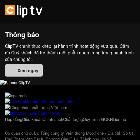
Thông báo
ClipTV chính thức khép lại hành trình hoạt động vừa qua. Cảm
ơn Quý khách đã trở thành một phần quan trọng trong hành trình
của chúng tôi.
Xem ngay
Hợp đồng
Điều khoản
Chính sách
Chất lượng
Quy trình GQKN
Liên hệ
Cơ quan chủ quản: Tổng công ty Viễn thông MobiFone - Địa chỉ: Số 01
Phố Phạm Văn Bạch, Phường Cầu Giấy, Thành phố Hà Nội.