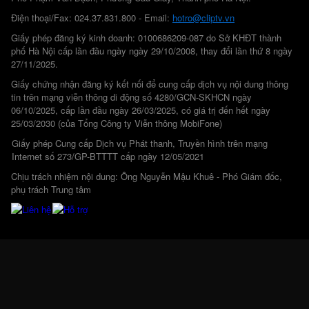
Điện thoại/Fax: 024.37.831.800 - Email:
hotro@cliptv.vn
Giấy phép đăng ký kinh doanh: 0100686209-087 do Sở KHĐT thành
phố Hà Nội cấp lần đầu ngày ngày 29/10/2008, thay đổi lần thứ 8 ngày
27/11/2025.
Giấy chứng nhận đăng ký kết nối để cung cấp dịch vụ nội dung thông
tin trên mạng viễn thông di động số 4280/GCN-SKHCN ngày
06/10/2025, cấp lần đầu ngày 26/03/2025, có giá trị đến hết ngày
25/03/2030 (của Tổng Công ty Viễn thông MobiFone)
Giấy phép Cung cấp Dịch vụ Phát thanh, Truyền hình trên mạng
Internet số 273/GP-BTTTT cấp ngày 12/05/2021
Chịu trách nhiệm nội dung: Ông Nguyễn Mậu Khuê - Phó Giám đốc,
phụ trách Trung tâm