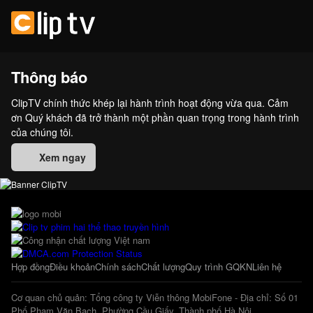
Thông báo
ClipTV chính thức khép lại hành trình hoạt động vừa qua. Cảm
ơn Quý khách đã trở thành một phần quan trọng trong hành trình
của chúng tôi.
Xem ngay
Hợp đồng
Điều khoản
Chính sách
Chất lượng
Quy trình GQKN
Liên hệ
Cơ quan chủ quản: Tổng công ty Viễn thông MobiFone - Địa chỉ: Số 01
Phố Phạm Văn Bạch, Phường Cầu Giấy, Thành phố Hà Nội.