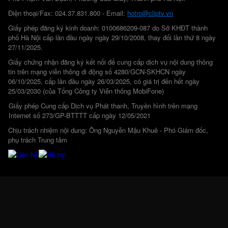
Điện thoại/Fax: 024.37.831.800 - Email:
hotro@cliptv.vn
Giấy phép đăng ký kinh doanh: 0100686209-087 do Sở KHĐT thành
phố Hà Nội cấp lần đầu ngày ngày 29/10/2008, thay đổi lần thứ 8 ngày
27/11/2025.
Giấy chứng nhận đăng ký kết nối để cung cấp dịch vụ nội dung thông
tin trên mạng viễn thông di động số 4280/GCN-SKHCN ngày
06/10/2025, cấp lần đầu ngày 26/03/2025, có giá trị đến hết ngày
25/03/2030 (của Tổng Công ty Viễn thông MobiFone)
Giấy phép Cung cấp Dịch vụ Phát thanh, Truyền hình trên mạng
Internet số 273/GP-BTTTT cấp ngày 12/05/2021
Chịu trách nhiệm nội dung: Ông Nguyễn Mậu Khuê - Phó Giám đốc,
phụ trách Trung tâm