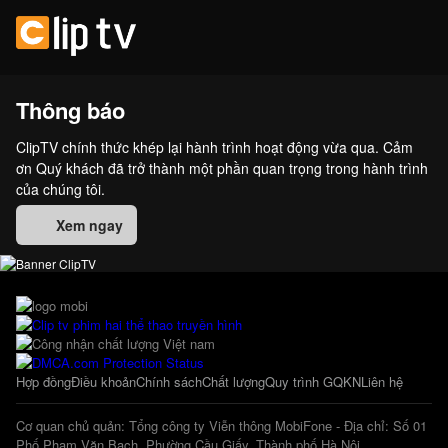
Thông báo
ClipTV chính thức khép lại hành trình hoạt động vừa qua. Cảm
ơn Quý khách đã trở thành một phần quan trọng trong hành trình
của chúng tôi.
Xem ngay
Hợp đồng
Điều khoản
Chính sách
Chất lượng
Quy trình GQKN
Liên hệ
Cơ quan chủ quản: Tổng công ty Viễn thông MobiFone - Địa chỉ: Số 01
Phố Phạm Văn Bạch, Phường Cầu Giấy, Thành phố Hà Nội.