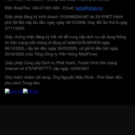
Điện thoại/Fax: 024.37.831.800 - Email:
hotro@cliptv.vn
Giấy phép đăng ký kinh doanh: 0100686209-087 do Sở KHĐT thành
phố Hà Nội cấp lần đầu ngày ngày 29/10/2008, thay đổi lần thứ 8 ngày
27/11/2025.
Giấy chứng nhận đăng ký kết nối để cung cấp dịch vụ nội dung thông
tin trên mạng viễn thông di động số 4280/GCN-SKHCN ngày
06/10/2025, cấp lần đầu ngày 26/03/2025, có giá trị đến hết ngày
25/03/2030 (của Tổng Công ty Viễn thông MobiFone)
Giấy phép Cung cấp Dịch vụ Phát thanh, Truyền hình trên mạng
Internet số 273/GP-BTTTT cấp ngày 12/05/2021
Chịu trách nhiệm nội dung: Ông Nguyễn Mậu Khuê - Phó Giám đốc,
phụ trách Trung tâm