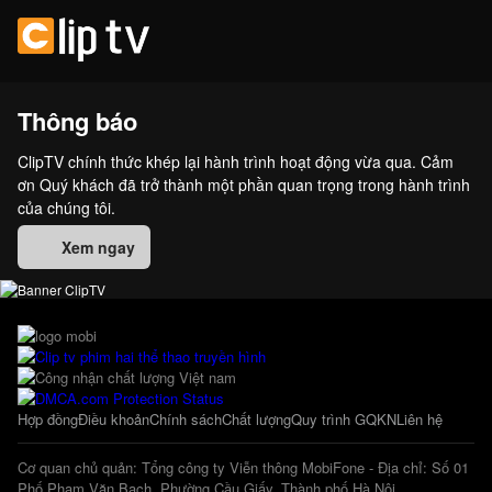
Thông báo
ClipTV chính thức khép lại hành trình hoạt động vừa qua. Cảm
ơn Quý khách đã trở thành một phần quan trọng trong hành trình
của chúng tôi.
Xem ngay
Hợp đồng
Điều khoản
Chính sách
Chất lượng
Quy trình GQKN
Liên hệ
Cơ quan chủ quản: Tổng công ty Viễn thông MobiFone - Địa chỉ: Số 01
Phố Phạm Văn Bạch, Phường Cầu Giấy, Thành phố Hà Nội.