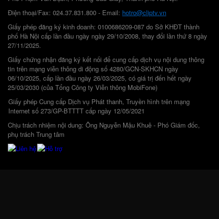
Điện thoại/Fax: 024.37.831.800 - Email:
hotro@cliptv.vn
Giấy phép đăng ký kinh doanh: 0100686209-087 do Sở KHĐT thành
phố Hà Nội cấp lần đầu ngày ngày 29/10/2008, thay đổi lần thứ 8 ngày
27/11/2025.
Giấy chứng nhận đăng ký kết nối để cung cấp dịch vụ nội dung thông
tin trên mạng viễn thông di động số 4280/GCN-SKHCN ngày
06/10/2025, cấp lần đầu ngày 26/03/2025, có giá trị đến hết ngày
25/03/2030 (của Tổng Công ty Viễn thông MobiFone)
Giấy phép Cung cấp Dịch vụ Phát thanh, Truyền hình trên mạng
Internet số 273/GP-BTTTT cấp ngày 12/05/2021
Chịu trách nhiệm nội dung: Ông Nguyễn Mậu Khuê - Phó Giám đốc,
phụ trách Trung tâm