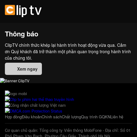
Thông báo
ClipTV chính thức khép lại hành trình hoạt động vừa qua. Cảm
ơn Quý khách đã trở thành một phần quan trọng trong hành trình
của chúng tôi.
Xem ngay
Hợp đồng
Điều khoản
Chính sách
Chất lượng
Quy trình GQKN
Liên hệ
Cơ quan chủ quản: Tổng công ty Viễn thông MobiFone - Địa chỉ: Số 01
Phố Phạm Văn Bạch, Phường Cầu Giấy, Thành phố Hà Nội.