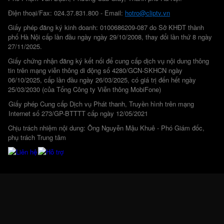
Điện thoại/Fax: 024.37.831.800 - Email:
hotro@cliptv.vn
Giấy phép đăng ký kinh doanh: 0100686209-087 do Sở KHĐT thành
phố Hà Nội cấp lần đầu ngày ngày 29/10/2008, thay đổi lần thứ 8 ngày
27/11/2025.
Giấy chứng nhận đăng ký kết nối để cung cấp dịch vụ nội dung thông
tin trên mạng viễn thông di động số 4280/GCN-SKHCN ngày
06/10/2025, cấp lần đầu ngày 26/03/2025, có giá trị đến hết ngày
25/03/2030 (của Tổng Công ty Viễn thông MobiFone)
Giấy phép Cung cấp Dịch vụ Phát thanh, Truyền hình trên mạng
Internet số 273/GP-BTTTT cấp ngày 12/05/2021
Chịu trách nhiệm nội dung: Ông Nguyễn Mậu Khuê - Phó Giám đốc,
phụ trách Trung tâm