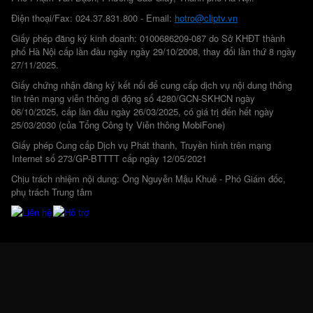
Điện thoại/Fax: 024.37.831.800 - Email:
hotro@cliptv.vn
Giấy phép đăng ký kinh doanh: 0100686209-087 do Sở KHĐT thành
phố Hà Nội cấp lần đầu ngày ngày 29/10/2008, thay đổi lần thứ 8 ngày
27/11/2025.
Giấy chứng nhận đăng ký kết nối để cung cấp dịch vụ nội dung thông
tin trên mạng viễn thông di động số 4280/GCN-SKHCN ngày
06/10/2025, cấp lần đầu ngày 26/03/2025, có giá trị đến hết ngày
25/03/2030 (của Tổng Công ty Viễn thông MobiFone)
Giấy phép Cung cấp Dịch vụ Phát thanh, Truyền hình trên mạng
Internet số 273/GP-BTTTT cấp ngày 12/05/2021
Chịu trách nhiệm nội dung: Ông Nguyễn Mậu Khuê - Phó Giám đốc,
phụ trách Trung tâm