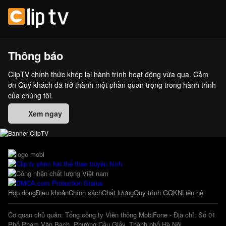
Thông báo
ClipTV chính thức khép lại hành trình hoạt động vừa qua. Cảm
ơn Quý khách đã trở thành một phần quan trọng trong hành trình
của chúng tôi.
Xem ngay
Hợp đồng
Điều khoản
Chính sách
Chất lượng
Quy trình GQKN
Liên hệ
Cơ quan chủ quản: Tổng công ty Viễn thông MobiFone - Địa chỉ: Số 01
Phố Phạm Văn Bạch, Phường Cầu Giấy, Thành phố Hà Nội.