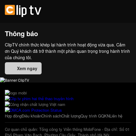
Thông báo
ClipTV chính thức khép lại hành trình hoạt động vừa qua. Cảm
ơn Quý khách đã trở thành một phần quan trọng trong hành trình
của chúng tôi.
Xem ngay
Hợp đồng
Điều khoản
Chính sách
Chất lượng
Quy trình GQKN
Liên hệ
Cơ quan chủ quản: Tổng công ty Viễn thông MobiFone - Địa chỉ: Số 01
Phố Phạm Văn Bạch, Phường Cầu Giấy, Thành phố Hà Nội.