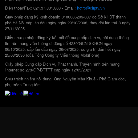
Điện thoại/Fax: 024.37.831.800 - Email:
hotro@cliptv.vn
Giấy phép đăng ký kinh doanh: 0100686209-087 do Sở KHĐT thành
phố Hà Nội cấp lần đầu ngày ngày 29/10/2008, thay đổi lần thứ 8 ngày
27/11/2025.
Giấy chứng nhận đăng ký kết nối để cung cấp dịch vụ nội dung thông
tin trên mạng viễn thông di động số 4280/GCN-SKHCN ngày
06/10/2025, cấp lần đầu ngày 26/03/2025, có giá trị đến hết ngày
25/03/2030 (của Tổng Công ty Viễn thông MobiFone)
Giấy phép Cung cấp Dịch vụ Phát thanh, Truyền hình trên mạng
Internet số 273/GP-BTTTT cấp ngày 12/05/2021
Chịu trách nhiệm nội dung: Ông Nguyễn Mậu Khuê - Phó Giám đốc,
phụ trách Trung tâm