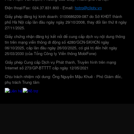
Điện thoại/Fax: 024.37.831.800 - Email:
hotro@cliptv.vn
Giấy phép đăng ký kinh doanh: 0100686209-087 do Sở KHĐT thành
phố Hà Nội cấp lần đầu ngày ngày 29/10/2008, thay đổi lần thứ 8 ngày
27/11/2025.
Giấy chứng nhận đăng ký kết nối để cung cấp dịch vụ nội dung thông
tin trên mạng viễn thông di động số 4280/GCN-SKHCN ngày
06/10/2025, cấp lần đầu ngày 26/03/2025, có giá trị đến hết ngày
25/03/2030 (của Tổng Công ty Viễn thông MobiFone)
Giấy phép Cung cấp Dịch vụ Phát thanh, Truyền hình trên mạng
Internet số 273/GP-BTTTT cấp ngày 12/05/2021
Chịu trách nhiệm nội dung: Ông Nguyễn Mậu Khuê - Phó Giám đốc,
phụ trách Trung tâm