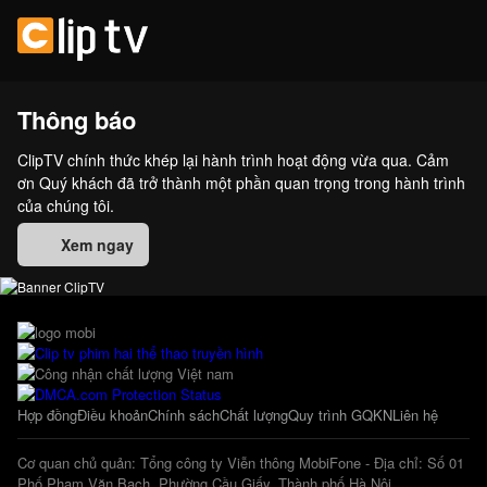
Thông báo
ClipTV chính thức khép lại hành trình hoạt động vừa qua. Cảm
ơn Quý khách đã trở thành một phần quan trọng trong hành trình
của chúng tôi.
Xem ngay
Hợp đồng
Điều khoản
Chính sách
Chất lượng
Quy trình GQKN
Liên hệ
Cơ quan chủ quản: Tổng công ty Viễn thông MobiFone - Địa chỉ: Số 01
Phố Phạm Văn Bạch, Phường Cầu Giấy, Thành phố Hà Nội.