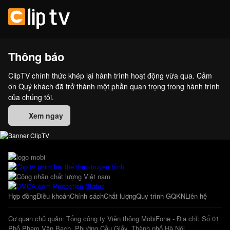
Thông báo
ClipTV chính thức khép lại hành trình hoạt động vừa qua. Cảm
ơn Quý khách đã trở thành một phần quan trọng trong hành trình
của chúng tôi.
Xem ngay
Hợp đồng
Điều khoản
Chính sách
Chất lượng
Quy trình GQKN
Liên hệ
Cơ quan chủ quản: Tổng công ty Viễn thông MobiFone - Địa chỉ: Số 01
Phố Phạm Văn Bạch, Phường Cầu Giấy, Thành phố Hà Nội.