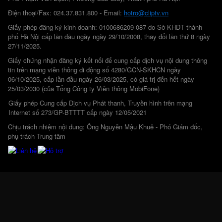
Điện thoại/Fax: 024.37.831.800 - Email:
hotro@cliptv.vn
Giấy phép đăng ký kinh doanh: 0100686209-087 do Sở KHĐT thành
phố Hà Nội cấp lần đầu ngày ngày 29/10/2008, thay đổi lần thứ 8 ngày
27/11/2025.
Giấy chứng nhận đăng ký kết nối để cung cấp dịch vụ nội dung thông
tin trên mạng viễn thông di động số 4280/GCN-SKHCN ngày
06/10/2025, cấp lần đầu ngày 26/03/2025, có giá trị đến hết ngày
25/03/2030 (của Tổng Công ty Viễn thông MobiFone)
Giấy phép Cung cấp Dịch vụ Phát thanh, Truyền hình trên mạng
Internet số 273/GP-BTTTT cấp ngày 12/05/2021
Chịu trách nhiệm nội dung: Ông Nguyễn Mậu Khuê - Phó Giám đốc,
phụ trách Trung tâm