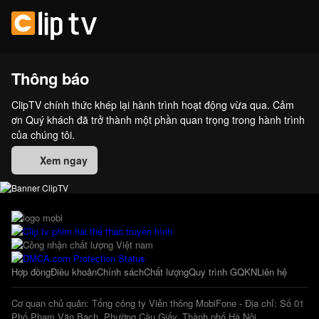
Thông báo
ClipTV chính thức khép lại hành trình hoạt động vừa qua. Cảm
ơn Quý khách đã trở thành một phần quan trọng trong hành trình
của chúng tôi.
Xem ngay
Hợp đồng
Điều khoản
Chính sách
Chất lượng
Quy trình GQKN
Liên hệ
Cơ quan chủ quản: Tổng công ty Viễn thông MobiFone - Địa chỉ: Số 01
Phố Phạm Văn Bạch, Phường Cầu Giấy, Thành phố Hà Nội.