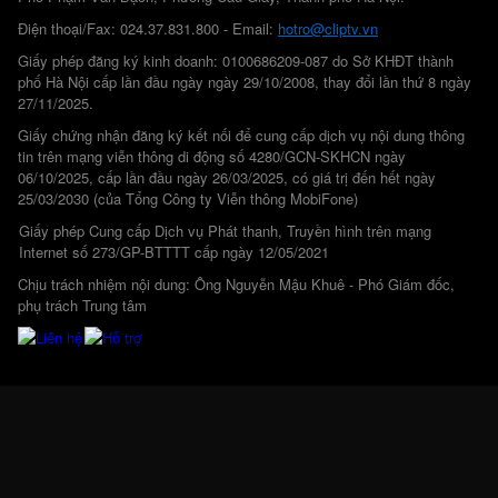
Điện thoại/Fax: 024.37.831.800 - Email:
hotro@cliptv.vn
Giấy phép đăng ký kinh doanh: 0100686209-087 do Sở KHĐT thành
phố Hà Nội cấp lần đầu ngày ngày 29/10/2008, thay đổi lần thứ 8 ngày
27/11/2025.
Giấy chứng nhận đăng ký kết nối để cung cấp dịch vụ nội dung thông
tin trên mạng viễn thông di động số 4280/GCN-SKHCN ngày
06/10/2025, cấp lần đầu ngày 26/03/2025, có giá trị đến hết ngày
25/03/2030 (của Tổng Công ty Viễn thông MobiFone)
Giấy phép Cung cấp Dịch vụ Phát thanh, Truyền hình trên mạng
Internet số 273/GP-BTTTT cấp ngày 12/05/2021
Chịu trách nhiệm nội dung: Ông Nguyễn Mậu Khuê - Phó Giám đốc,
phụ trách Trung tâm