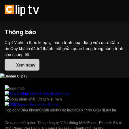
Thông báo
ClipTV chính thức khép lại hành trình hoạt động vừa qua. Cảm
ơn Quý khách đã trở thành một phần quan trọng trong hành trình
của chúng tôi.
Xem ngay
Hợp đồng
Điều khoản
Chính sách
Chất lượng
Quy trình GQKN
Liên hệ
Cơ quan chủ quản: Tổng công ty Viễn thông MobiFone - Địa chỉ: Số 01
Phố Phạm Văn Bạch, Phường Cầu Giấy, Thành phố Hà Nội.