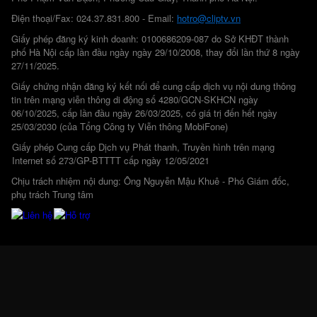
Điện thoại/Fax: 024.37.831.800 - Email:
hotro@cliptv.vn
Giấy phép đăng ký kinh doanh: 0100686209-087 do Sở KHĐT thành
phố Hà Nội cấp lần đầu ngày ngày 29/10/2008, thay đổi lần thứ 8 ngày
27/11/2025.
Giấy chứng nhận đăng ký kết nối để cung cấp dịch vụ nội dung thông
tin trên mạng viễn thông di động số 4280/GCN-SKHCN ngày
06/10/2025, cấp lần đầu ngày 26/03/2025, có giá trị đến hết ngày
25/03/2030 (của Tổng Công ty Viễn thông MobiFone)
Giấy phép Cung cấp Dịch vụ Phát thanh, Truyền hình trên mạng
Internet số 273/GP-BTTTT cấp ngày 12/05/2021
Chịu trách nhiệm nội dung: Ông Nguyễn Mậu Khuê - Phó Giám đốc,
phụ trách Trung tâm