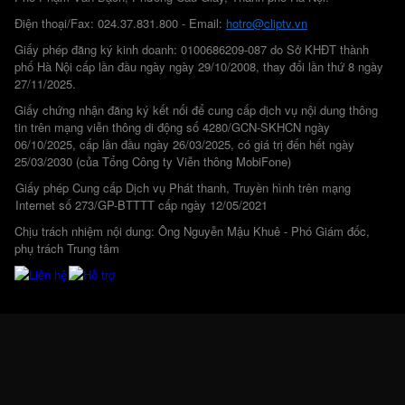
Điện thoại/Fax: 024.37.831.800 - Email:
hotro@cliptv.vn
Giấy phép đăng ký kinh doanh: 0100686209-087 do Sở KHĐT thành
phố Hà Nội cấp lần đầu ngày ngày 29/10/2008, thay đổi lần thứ 8 ngày
27/11/2025.
Giấy chứng nhận đăng ký kết nối để cung cấp dịch vụ nội dung thông
tin trên mạng viễn thông di động số 4280/GCN-SKHCN ngày
06/10/2025, cấp lần đầu ngày 26/03/2025, có giá trị đến hết ngày
25/03/2030 (của Tổng Công ty Viễn thông MobiFone)
Giấy phép Cung cấp Dịch vụ Phát thanh, Truyền hình trên mạng
Internet số 273/GP-BTTTT cấp ngày 12/05/2021
Chịu trách nhiệm nội dung: Ông Nguyễn Mậu Khuê - Phó Giám đốc,
phụ trách Trung tâm