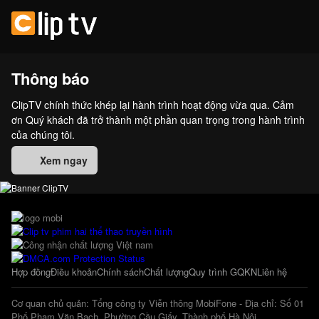
Thông báo
ClipTV chính thức khép lại hành trình hoạt động vừa qua. Cảm
ơn Quý khách đã trở thành một phần quan trọng trong hành trình
của chúng tôi.
Xem ngay
Hợp đồng
Điều khoản
Chính sách
Chất lượng
Quy trình GQKN
Liên hệ
Cơ quan chủ quản: Tổng công ty Viễn thông MobiFone - Địa chỉ: Số 01
Phố Phạm Văn Bạch, Phường Cầu Giấy, Thành phố Hà Nội.