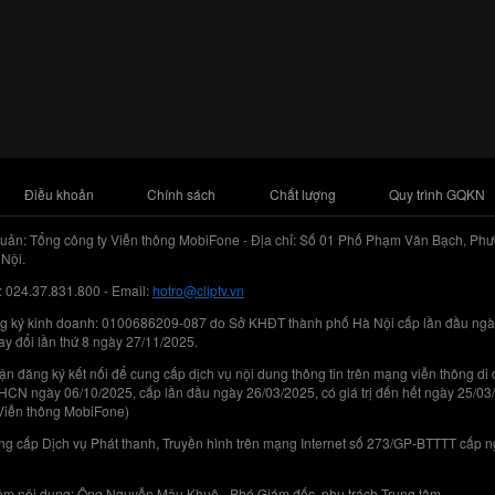
Điều khoản
Chính sách
Chất lượng
Quy trình GQKN
uản: Tổng công ty Viễn thông MobiFone - Địa chỉ: Số 01 Phố Phạm Văn Bạch, Phư
Nội.
: 024.37.831.800 - Email:
hotro@cliptv.vn
g ký kinh doanh: 0100686209-087 do Sở KHĐT thành phố Hà Nội cấp lần đầu ngà
ay đổi lần thứ 8 ngày 27/11/2025.
n đăng ký kết nối để cung cấp dịch vụ nội dung thông tin trên mạng viễn thông di
N ngày 06/10/2025, cấp lần đầu ngày 26/03/2025, có giá trị đến hết ngày 25/03
Viễn thông MobiFone)
g cấp Dịch vụ Phát thanh, Truyền hình trên mạng Internet số 273/GP-BTTTT cấp 
iệm nội dung: Ông Nguyễn Mậu Khuê - Phó Giám đốc, phụ trách Trung tâm