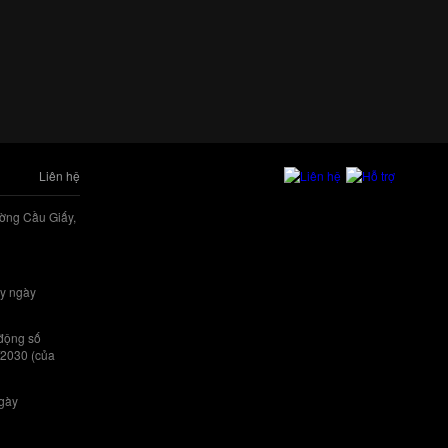
Liên hệ
ờng Cầu Giấy,
y ngày
 động số
/2030 (của
ngày