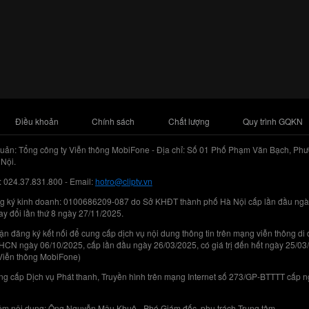
Điều khoản
Chính sách
Chất lượng
Quy trình GQKN
uản: Tổng công ty Viễn thông MobiFone - Địa chỉ: Số 01 Phố Phạm Văn Bạch, Phư
Nội.
: 024.37.831.800 - Email:
hotro@cliptv.vn
g ký kinh doanh: 0100686209-087 do Sở KHĐT thành phố Hà Nội cấp lần đầu ngà
ay đổi lần thứ 8 ngày 27/11/2025.
n đăng ký kết nối để cung cấp dịch vụ nội dung thông tin trên mạng viễn thông di
N ngày 06/10/2025, cấp lần đầu ngày 26/03/2025, có giá trị đến hết ngày 25/03
Viễn thông MobiFone)
g cấp Dịch vụ Phát thanh, Truyền hình trên mạng Internet số 273/GP-BTTTT cấp 
iệm nội dung: Ông Nguyễn Mậu Khuê - Phó Giám đốc, phụ trách Trung tâm