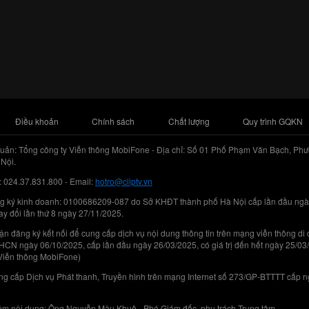
Điều khoản
Chính sách
Chất lượng
Quy trình GQKN
uản: Tổng công ty Viễn thông MobiFone - Địa chỉ: Số 01 Phố Phạm Văn Bạch, Phư
Nội.
: 024.37.831.800 - Email:
hotro@cliptv.vn
g ký kinh doanh: 0100686209-087 do Sở KHĐT thành phố Hà Nội cấp lần đầu ngà
ay đổi lần thứ 8 ngày 27/11/2025.
n đăng ký kết nối để cung cấp dịch vụ nội dung thông tin trên mạng viễn thông di
N ngày 06/10/2025, cấp lần đầu ngày 26/03/2025, có giá trị đến hết ngày 25/03
Viễn thông MobiFone)
g cấp Dịch vụ Phát thanh, Truyền hình trên mạng Internet số 273/GP-BTTTT cấp 
iệm nội dung: Ông Nguyễn Mậu Khuê - Phó Giám đốc, phụ trách Trung tâm