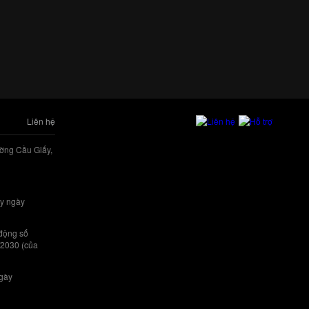
Liên hệ
ờng Cầu Giấy,
y ngày
 động số
/2030 (của
ngày