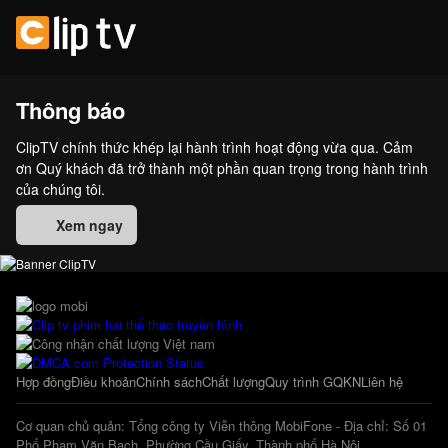
Thông báo
ClipTV chính thức khép lại hành trình hoạt động vừa qua. Cảm
ơn Quý khách đã trở thành một phần quan trọng trong hành trình
của chúng tôi.
Xem ngay
Hợp đồng
Điều khoản
Chính sách
Chất lượng
Quy trình GQKN
Liên hệ
Cơ quan chủ quản: Tổng công ty Viễn thông MobiFone - Địa chỉ: Số 01
Phố Phạm Văn Bạch, Phường Cầu Giấy, Thành phố Hà Nội.