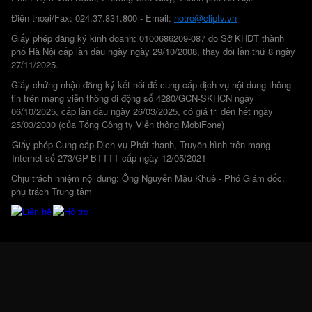
Điện thoại/Fax: 024.37.831.800 - Email:
hotro@cliptv.vn
Giấy phép đăng ký kinh doanh: 0100686209-087 do Sở KHĐT thành
phố Hà Nội cấp lần đầu ngày ngày 29/10/2008, thay đổi lần thứ 8 ngày
27/11/2025.
Giấy chứng nhận đăng ký kết nối để cung cấp dịch vụ nội dung thông
tin trên mạng viễn thông di động số 4280/GCN-SKHCN ngày
06/10/2025, cấp lần đầu ngày 26/03/2025, có giá trị đến hết ngày
25/03/2030 (của Tổng Công ty Viễn thông MobiFone)
Giấy phép Cung cấp Dịch vụ Phát thanh, Truyền hình trên mạng
Internet số 273/GP-BTTTT cấp ngày 12/05/2021
Chịu trách nhiệm nội dung: Ông Nguyễn Mậu Khuê - Phó Giám đốc,
phụ trách Trung tâm