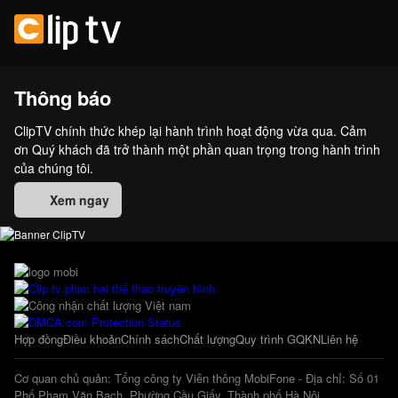
Thông báo
ClipTV chính thức khép lại hành trình hoạt động vừa qua. Cảm
ơn Quý khách đã trở thành một phần quan trọng trong hành trình
của chúng tôi.
Xem ngay
Hợp đồng
Điều khoản
Chính sách
Chất lượng
Quy trình GQKN
Liên hệ
Cơ quan chủ quản: Tổng công ty Viễn thông MobiFone - Địa chỉ: Số 01
Phố Phạm Văn Bạch, Phường Cầu Giấy, Thành phố Hà Nội.