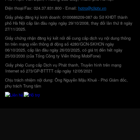
Điện thoại/Fax: 024.37.831.800 - Email:
hotro@cliptv.vn
Giấy phép đăng ký kinh doanh: 0100686209-087 do Sở KHĐT thành
phố Hà Nội cấp lần đầu ngày ngày 29/10/2008, thay đổi lần thứ 8 ngày
27/11/2025.
Giấy chứng nhận đăng ký kết nối để cung cấp dịch vụ nội dung thông
tin trên mạng viễn thông di động số 4280/GCN-SKHCN ngày
06/10/2025, cấp lần đầu ngày 26/03/2025, có giá trị đến hết ngày
25/03/2030 (của Tổng Công ty Viễn thông MobiFone)
Giấy phép Cung cấp Dịch vụ Phát thanh, Truyền hình trên mạng
Internet số 273/GP-BTTTT cấp ngày 12/05/2021
Chịu trách nhiệm nội dung: Ông Nguyễn Mậu Khuê - Phó Giám đốc,
phụ trách Trung tâm