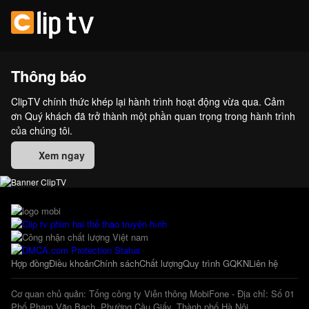
Thông báo
ClipTV chính thức khép lại hành trình hoạt động vừa qua. Cảm
ơn Quý khách đã trở thành một phần quan trọng trong hành trình
của chúng tôi.
Xem ngay
Hợp đồng
Điều khoản
Chính sách
Chất lượng
Quy trình GQKN
Liên hệ
Cơ quan chủ quản: Tổng công ty Viễn thông MobiFone - Địa chỉ: Số 01
Phố Phạm Văn Bạch, Phường Cầu Giấy, Thành phố Hà Nội.