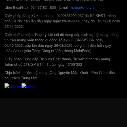
Điện thoại/Fax: 024.37.831.800 - Email:
hotro@cliptv.vn
Giấy phép đăng ký kinh doanh: 0100686209-087 do Sở KHĐT thành
phố Hà Nội cấp lần đầu ngày ngày 29/10/2008, thay đổi lần thứ 8 ngày
27/11/2025.
Giấy chứng nhận đăng ký kết nối để cung cấp dịch vụ nội dung thông
tin trên mạng viễn thông di động số 4280/GCN-SKHCN ngày
06/10/2025, cấp lần đầu ngày 26/03/2025, có giá trị đến hết ngày
25/03/2030 (của Tổng Công ty Viễn thông MobiFone)
Giấy phép Cung cấp Dịch vụ Phát thanh, Truyền hình trên mạng
Internet số 273/GP-BTTTT cấp ngày 12/05/2021
Chịu trách nhiệm nội dung: Ông Nguyễn Mậu Khuê - Phó Giám đốc,
phụ trách Trung tâm