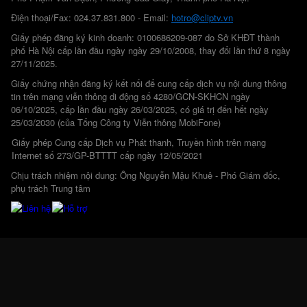
Điện thoại/Fax: 024.37.831.800 - Email:
hotro@cliptv.vn
Giấy phép đăng ký kinh doanh: 0100686209-087 do Sở KHĐT thành
phố Hà Nội cấp lần đầu ngày ngày 29/10/2008, thay đổi lần thứ 8 ngày
27/11/2025.
Giấy chứng nhận đăng ký kết nối để cung cấp dịch vụ nội dung thông
tin trên mạng viễn thông di động số 4280/GCN-SKHCN ngày
06/10/2025, cấp lần đầu ngày 26/03/2025, có giá trị đến hết ngày
25/03/2030 (của Tổng Công ty Viễn thông MobiFone)
Giấy phép Cung cấp Dịch vụ Phát thanh, Truyền hình trên mạng
Internet số 273/GP-BTTTT cấp ngày 12/05/2021
Chịu trách nhiệm nội dung: Ông Nguyễn Mậu Khuê - Phó Giám đốc,
phụ trách Trung tâm