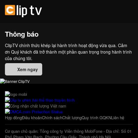
Thông báo
ClipTV chính thức khép lại hành trình hoạt động vừa qua. Cảm
ơn Quý khách đã trở thành một phần quan trọng trong hành trình
của chúng tôi.
Xem ngay
Hợp đồng
Điều khoản
Chính sách
Chất lượng
Quy trình GQKN
Liên hệ
Cơ quan chủ quản: Tổng công ty Viễn thông MobiFone - Địa chỉ: Số 01
Phố Phạm Văn Bạch, Phường Cầu Giấy, Thành phố Hà Nội.