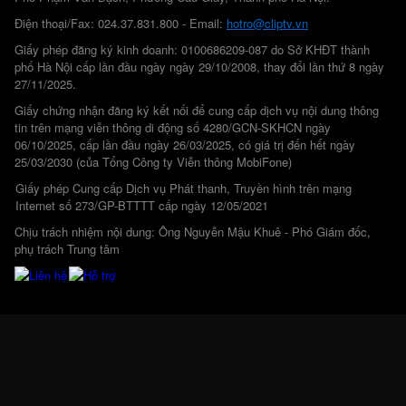
Điện thoại/Fax: 024.37.831.800 - Email:
hotro@cliptv.vn
Giấy phép đăng ký kinh doanh: 0100686209-087 do Sở KHĐT thành
phố Hà Nội cấp lần đầu ngày ngày 29/10/2008, thay đổi lần thứ 8 ngày
27/11/2025.
Giấy chứng nhận đăng ký kết nối để cung cấp dịch vụ nội dung thông
tin trên mạng viễn thông di động số 4280/GCN-SKHCN ngày
06/10/2025, cấp lần đầu ngày 26/03/2025, có giá trị đến hết ngày
25/03/2030 (của Tổng Công ty Viễn thông MobiFone)
Giấy phép Cung cấp Dịch vụ Phát thanh, Truyền hình trên mạng
Internet số 273/GP-BTTTT cấp ngày 12/05/2021
Chịu trách nhiệm nội dung: Ông Nguyễn Mậu Khuê - Phó Giám đốc,
phụ trách Trung tâm