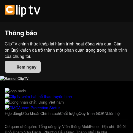
Thông báo
ClipTV chính thức khép lại hành trình hoạt động vừa qua. Cảm
ơn Quý khách đã trở thành một phần quan trọng trong hành trình
của chúng tôi.
Xem ngay
Hợp đồng
Điều khoản
Chính sách
Chất lượng
Quy trình GQKN
Liên hệ
Cơ quan chủ quản: Tổng công ty Viễn thông MobiFone - Địa chỉ: Số 01
Phố Phạm Văn Bạch, Phường Cầu Giấy, Thành phố Hà Nội.