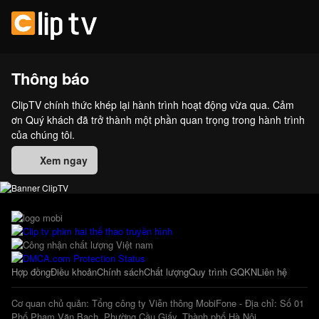
Thông báo
ClipTV chính thức khép lại hành trình hoạt động vừa qua. Cảm
ơn Quý khách đã trở thành một phần quan trọng trong hành trình
của chúng tôi.
Xem ngay
Hợp đồng
Điều khoản
Chính sách
Chất lượng
Quy trình GQKN
Liên hệ
Cơ quan chủ quản: Tổng công ty Viễn thông MobiFone - Địa chỉ: Số 01
Phố Phạm Văn Bạch, Phường Cầu Giấy, Thành phố Hà Nội.