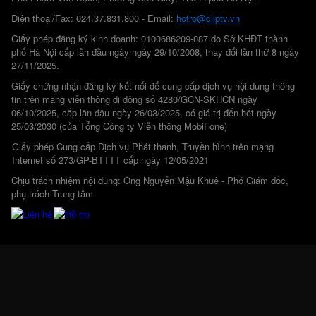
Điện thoại/Fax: 024.37.831.800 - Email:
hotro@cliptv.vn
Giấy phép đăng ký kinh doanh: 0100686209-087 do Sở KHĐT thành
phố Hà Nội cấp lần đầu ngày ngày 29/10/2008, thay đổi lần thứ 8 ngày
27/11/2025.
Giấy chứng nhận đăng ký kết nối để cung cấp dịch vụ nội dung thông
tin trên mạng viễn thông di động số 4280/GCN-SKHCN ngày
06/10/2025, cấp lần đầu ngày 26/03/2025, có giá trị đến hết ngày
25/03/2030 (của Tổng Công ty Viễn thông MobiFone)
Giấy phép Cung cấp Dịch vụ Phát thanh, Truyền hình trên mạng
Internet số 273/GP-BTTTT cấp ngày 12/05/2021
Chịu trách nhiệm nội dung: Ông Nguyễn Mậu Khuê - Phó Giám đốc,
phụ trách Trung tâm