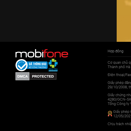
Hợp đồng
Cơ quan chủ q
Thành phố Hà 
Điện thoại/Fax
Giấy phép đăn
29/10/2008, th
Giấy chứng nhậ
4280/GCN-SKHC
Tổng Công ty 
Giấy phép 
12/05/202
Chịu trách nh