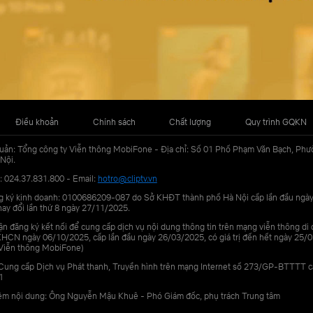
Điều khoản
Chính sách
Chất lượng
Quy trình GQKN
uản: Tổng công ty Viễn thông MobiFone - Địa chỉ: Số 01 Phố Phạm Văn Bạch, Phư
Nội.
: 024.37.831.800 - Email:
hotro@cliptv.vn
g ký kinh doanh: 0100686209-087 do Sở KHĐT thành phố Hà Nội cấp lần đầu ngà
ay đổi lần thứ 8 ngày 27/11/2025.
n đăng ký kết nối để cung cấp dịch vụ nội dung thông tin trên mạng viễn thông di
N ngày 06/10/2025, cấp lần đầu ngày 26/03/2025, có giá trị đến hết ngày 25/0
Viễn thông MobiFone)
Cung cấp Dịch vụ Phát thanh, Truyền hình trên mạng Internet số 273/GP-BTTTT 
1
iệm nội dung: Ông Nguyễn Mậu Khuê - Phó Giám đốc, phụ trách Trung tâm