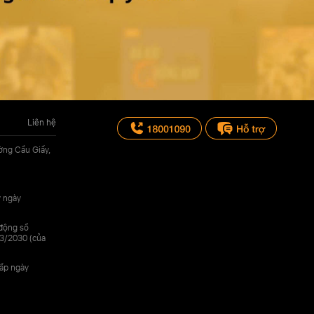
Liên hệ
ờng Cầu Giấy,
y ngày
 động số
3/2030 (của
cấp ngày