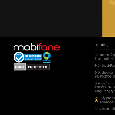
Hợp đồng
Cơ quan chủ q
Thành phố Hà 
Điện thoại/Fax
Giấy phép đăn
29/10/2008, th
Giấy chứng nhậ
4280/GCN-SKHC
Tổng Công ty 
Giấy phép 
12/05/202
Chịu trách nh