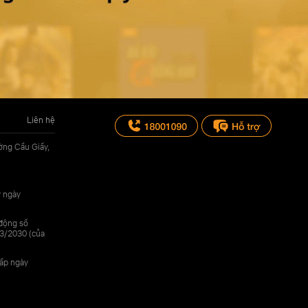
Liên hệ
ờng Cầu Giấy,
y ngày
 động số
3/2030 (của
cấp ngày