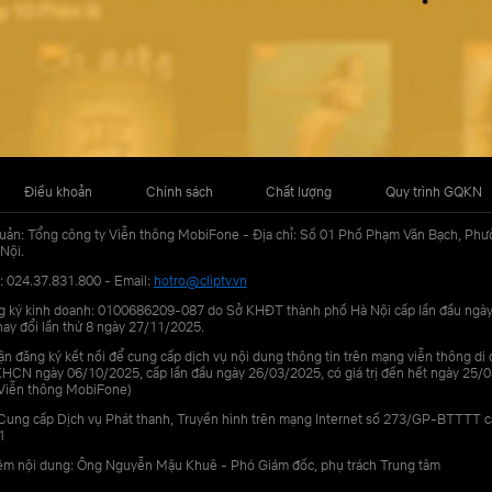
Điều khoản
Chính sách
Chất lượng
Quy trình GQKN
uản: Tổng công ty Viễn thông MobiFone - Địa chỉ: Số 01 Phố Phạm Văn Bạch, Phư
Nội.
: 024.37.831.800 - Email:
hotro@cliptv.vn
g ký kinh doanh: 0100686209-087 do Sở KHĐT thành phố Hà Nội cấp lần đầu ngà
ay đổi lần thứ 8 ngày 27/11/2025.
n đăng ký kết nối để cung cấp dịch vụ nội dung thông tin trên mạng viễn thông di
N ngày 06/10/2025, cấp lần đầu ngày 26/03/2025, có giá trị đến hết ngày 25/0
Viễn thông MobiFone)
Cung cấp Dịch vụ Phát thanh, Truyền hình trên mạng Internet số 273/GP-BTTTT 
1
iệm nội dung: Ông Nguyễn Mậu Khuê - Phó Giám đốc, phụ trách Trung tâm