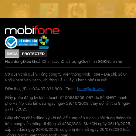
Hợp đồng
Điều khoản
Chính sách
Chất lượng
Quy trình GQKN
Liên hệ
Cơ quan chủ quản: Tổng công ty Viễn thông MobiFone - Địa chỉ: Số 01
Phố Phạm Văn Bạch, Phường Cầu Giấy, Thành phố Hà Nội.
Điện thoại/Fax: 024.37.831.800 - Email:
hotro@cliptv.vn
Giấy phép đăng ký kinh doanh: 0100686209-087 do Sở KHĐT thành
phố Hà Nội cấp lần đầu ngày ngày 29/10/2008, thay đổi lần thứ 8 ngày
27/11/2025.
Giấy chứng nhận đăng ký kết nối để cung cấp dịch vụ nội dung thông tin
trên mạng viễn thông di động số 4280/GCN-SKHCN ngày 06/10/2025,
cấp lần đầu ngày 26/03/2025, có giá trị đến hết ngày 25/03/2030 (của
Tổng Công ty Viễn thông MobiFone)