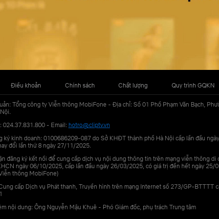
Điều khoản
Chính sách
Chất lượng
Quy trình GQKN
uản: Tổng công ty Viễn thông MobiFone - Địa chỉ: Số 01 Phố Phạm Văn Bạch, Phư
Nội.
: 024.37.831.800 - Email:
hotro@cliptv.vn
g ký kinh doanh: 0100686209-087 do Sở KHĐT thành phố Hà Nội cấp lần đầu ngà
ay đổi lần thứ 8 ngày 27/11/2025.
n đăng ký kết nối để cung cấp dịch vụ nội dung thông tin trên mạng viễn thông di
N ngày 06/10/2025, cấp lần đầu ngày 26/03/2025, có giá trị đến hết ngày 25/0
Viễn thông MobiFone)
Cung cấp Dịch vụ Phát thanh, Truyền hình trên mạng Internet số 273/GP-BTTTT 
1
iệm nội dung: Ông Nguyễn Mậu Khuê - Phó Giám đốc, phụ trách Trung tâm