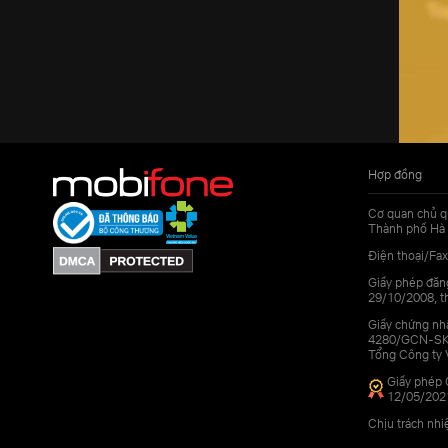
Hợp đồng
Cơ quan chủ q
Thành phố Hà 
Điện thoại/Fax
Giấy phép đăn
29/10/2008, th
Giấy chứng nhậ
4280/GCN-SKHC
Tổng Công ty 
Giấy phép 
12/05/202
Chịu trách nh