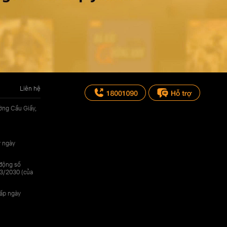
Liên hệ
ờng Cầu Giấy,
y ngày
 động số
3/2030 (của
cấp ngày