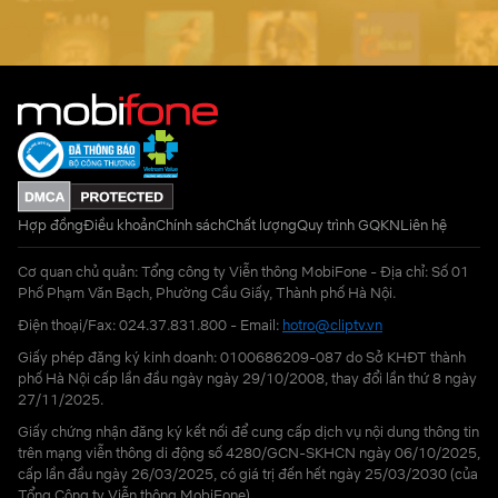
Hợp đồng
Điều khoản
Chính sách
Chất lượng
Quy trình GQKN
Liên hệ
Cơ quan chủ quản: Tổng công ty Viễn thông MobiFone - Địa chỉ: Số 01
Phố Phạm Văn Bạch, Phường Cầu Giấy, Thành phố Hà Nội.
Điện thoại/Fax: 024.37.831.800 - Email:
hotro@cliptv.vn
Giấy phép đăng ký kinh doanh: 0100686209-087 do Sở KHĐT thành
phố Hà Nội cấp lần đầu ngày ngày 29/10/2008, thay đổi lần thứ 8 ngày
27/11/2025.
Giấy chứng nhận đăng ký kết nối để cung cấp dịch vụ nội dung thông tin
trên mạng viễn thông di động số 4280/GCN-SKHCN ngày 06/10/2025,
cấp lần đầu ngày 26/03/2025, có giá trị đến hết ngày 25/03/2030 (của
Tổng Công ty Viễn thông MobiFone)