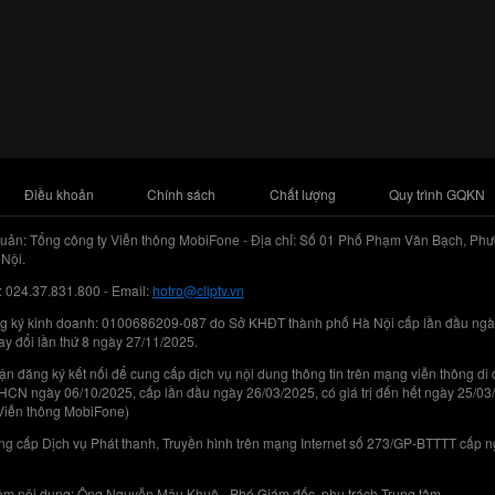
Điều khoản
Chính sách
Chất lượng
Quy trình GQKN
uản: Tổng công ty Viễn thông MobiFone - Địa chỉ: Số 01 Phố Phạm Văn Bạch, Phư
Nội.
: 024.37.831.800 - Email:
hotro@cliptv.vn
g ký kinh doanh: 0100686209-087 do Sở KHĐT thành phố Hà Nội cấp lần đầu ngà
ay đổi lần thứ 8 ngày 27/11/2025.
n đăng ký kết nối để cung cấp dịch vụ nội dung thông tin trên mạng viễn thông di
N ngày 06/10/2025, cấp lần đầu ngày 26/03/2025, có giá trị đến hết ngày 25/03
Viễn thông MobiFone)
g cấp Dịch vụ Phát thanh, Truyền hình trên mạng Internet số 273/GP-BTTTT cấp 
iệm nội dung: Ông Nguyễn Mậu Khuê - Phó Giám đốc, phụ trách Trung tâm