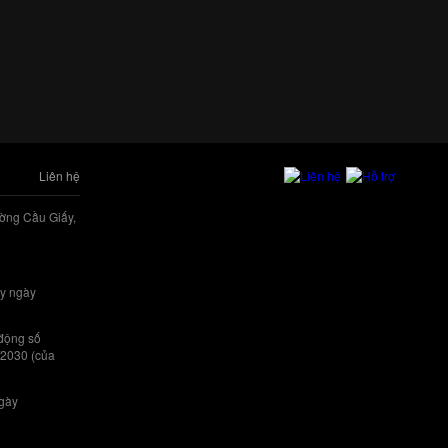
Liên hệ
ờng Cầu Giấy,
y ngày
 động số
/2030 (của
ngày