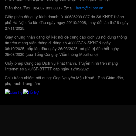
Điện thoại/Fax: 024.37.831.800 - Email:
hotro@cliptv.vn
Giấy phép đăng ký kinh doanh: 0100686209-087 do Sở KHĐT thành
phố Hà Nội cấp lần đầu ngày ngày 29/10/2008, thay đổi lần thứ 8 ngày
27/11/2025.
Giấy chứng nhận đăng ký kết nối để cung cấp dịch vụ nội dung thông
tin trên mạng viễn thông di động số 4280/GCN-SKHCN ngày
06/10/2025, cấp lần đầu ngày 26/03/2025, có giá trị đến hết ngày
25/03/2030 (của Tổng Công ty Viễn thông MobiFone)
Giấy phép Cung cấp Dịch vụ Phát thanh, Truyền hình trên mạng
Internet số 273/GP-BTTTT cấp ngày 12/05/2021
Chịu trách nhiệm nội dung: Ông Nguyễn Mậu Khuê - Phó Giám đốc,
phụ trách Trung tâm