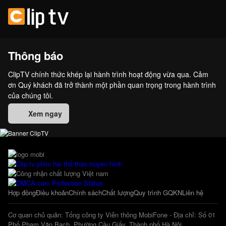
Thông báo
ClipTV chính thức khép lại hành trình hoạt động vừa qua. Cảm
ơn Quý khách đã trở thành một phần quan trọng trong hành trình
của chúng tôi.
Xem ngay
Hợp đồng
Điều khoản
Chính sách
Chất lượng
Quy trình GQKN
Liên hệ
Cơ quan chủ quản: Tổng công ty Viễn thông MobiFone - Địa chỉ: Số 01
Phố Phạm Văn Bạch, Phường Cầu Giấy, Thành phố Hà Nội.